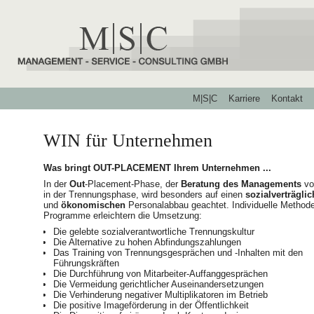
Navigation
M|S|C
Karriere
Kontakt
überspringen
WIN für Unternehmen
Was bringt OUT-PLACEMENT Ihrem Unternehmen ...
In der
Out
-Placement-Phase, der
Beratung des Managements
vo
in der Trennungsphase, wird besonders auf einen
sozialverträgli
und
ökonomischen
Personalabbau geachtet. Individuelle Method
Programme erleichtern die Umsetzung:
Die gelebte sozialverantwortliche Trennungskultur
Die Alternative zu hohen Abfindungszahlungen
Das Training von Trennungsgesprächen und -Inhalten mit den
Führungskräften
Die Durchführung von Mitarbeiter-Auffanggesprächen
Die Vermeidung gerichtlicher Auseinandersetzungen
Die Verhinderung negativer Multiplikatoren im Betrieb
Die positive Imageförderung in der Öffentlichkeit