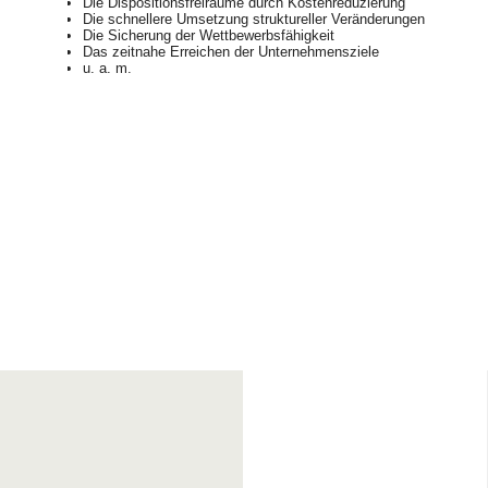
Die Dispositionsfreiräume durch Kostenreduzierung
Die schnellere Umsetzung struktureller Veränderungen
Die Sicherung der Wettbewerbsfähigkeit
Das zeitnahe Erreichen der Unternehmensziele
u. a. m.